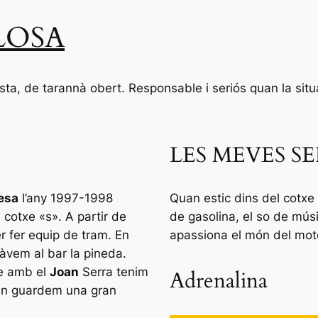
LOSA
ta, de tarannà obert. Responsable i seriós quan la situ
LES MEVES S
esa
l’any 1997-1998
Quan estic dins del cotxe
e cotxe «s». A partir de
de gasolina, el so de mú
r fer equip de tram. En
apassiona el món del moto
àvem al bar la pineda.
xe amb el
Joan
Serra tenim
Adrenalina
en guardem una gran