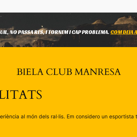
UIL, NO PASSA RES, I TORNEM I CAP PROBLEMA.
COM DEIA A
BIELA CLUB MANRESA
LITATS
riència al món dels ral·lis. Em considero un esportista