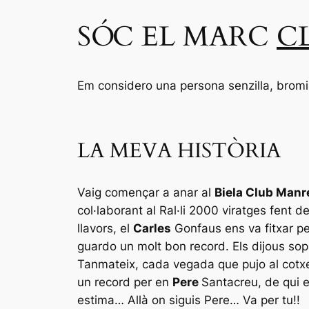
SÓC EL MARC
C
Em considero una persona senzilla, bromis
LA MEVA HISTÒRIA
Vaig començar a anar
al
Biela
Club Manr
col·laborant al Ral·li 2000 viratges fent d
llavors, el
Carles
Gonfaus
ens va fitxar pe
guardo un molt bon record. Els dijous sop
Tanmateix, cada vegada que pujo al cot
un record per en
Pere
Santacreu, de qui 
estima… Allà on siguis Pere… Va per tu!!