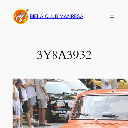
Saltar
al
BIELA CLUB MANRESA
contenido
3Y8A3932