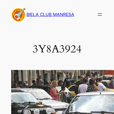
Saltar
al
BIELA CLUB MANRESA
contenido
3Y8A3924