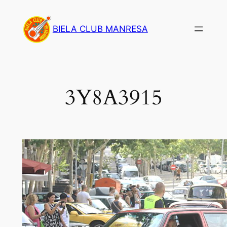
Saltar
al
BIELA CLUB MANRESA
contenido
3Y8A3915