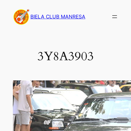
Saltar
al
BIELA CLUB MANRESA
contenido
3Y8A3903