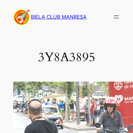
Saltar
al
BIELA CLUB MANRESA
contenido
3Y8A3895