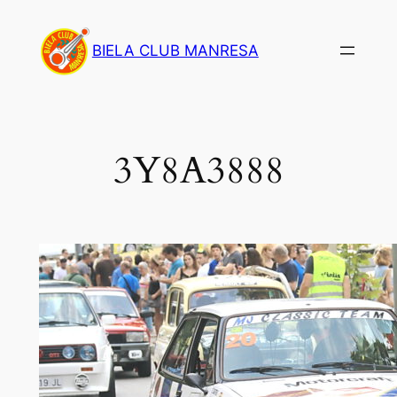
Saltar
al
BIELA CLUB MANRESA
contenido
3Y8A3888