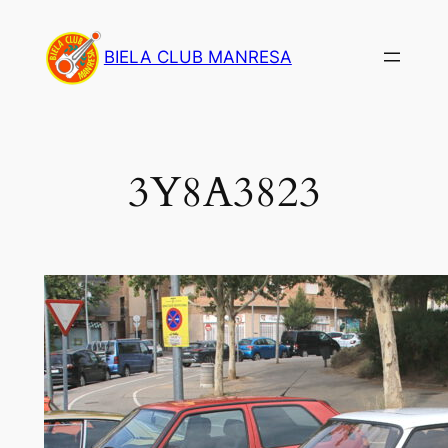
Saltar
al
BIELA CLUB MANRESA
contenido
3Y8A3823