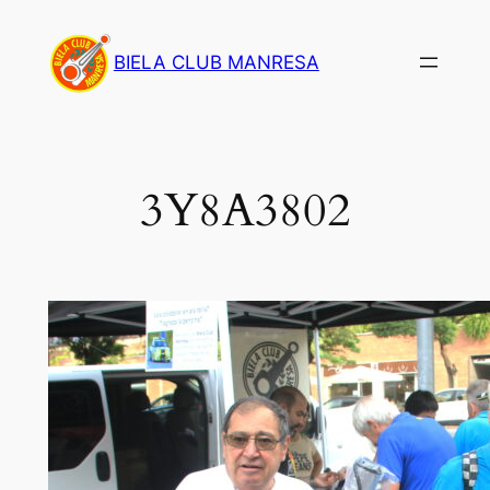
Saltar
al
BIELA CLUB MANRESA
contenido
3Y8A3802